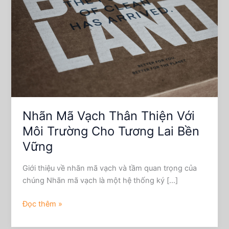
Thân
Thiện
Với
Môi
Trường
Cho
Tương
Lai
Bền
Vững
Nhãn Mã Vạch Thân Thiện Với
Môi Trường Cho Tương Lai Bền
Vững
Giới thiệu về nhãn mã vạch và tầm quan trọng của
chúng Nhãn mã vạch là một hệ thống ký […]
Đọc thêm »