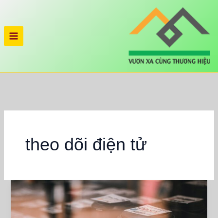
Nhảy
tới
nội
dung
theo dõi điện tử
Hướng
Dẫn
Đầy