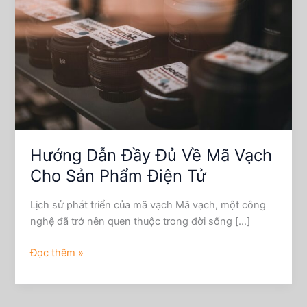
Đủ
Về
Mã
Vạch
Cho
Sản
Phẩm
Điện
Tử
Hướng Dẫn Đầy Đủ Về Mã Vạch
Cho Sản Phẩm Điện Tử
Lịch sử phát triển của mã vạch Mã vạch, một công
nghệ đã trở nên quen thuộc trong đời sống […]
Đọc thêm »