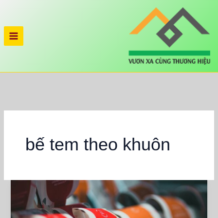
Nhảy
tới
nội
dung
bế tem theo khuôn
Bế
Tem
Theo