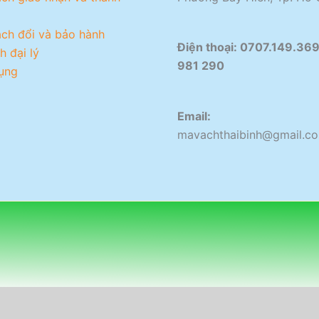
ách đổi và bảo hành
Điện thoại:
0707.149.369
h đại lý
981 290​
ụng
Email:
mavachthaibinh@gmail.c