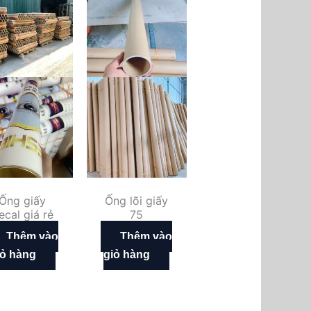
Ống giấy
Ống lõi giấy
ecal giá rẻ
75
Thêm vào
Thêm vào
iỏ hàng
giỏ hàng