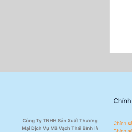
Chính
Công Ty TNHH Sản Xuất Thương
Chính s
Mại Dịch Vụ Mã Vạch Thái Bình
là
Chính s