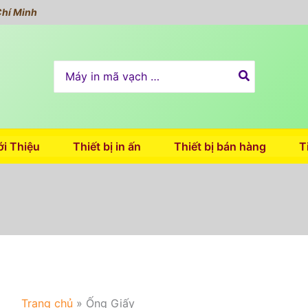
Chí Minh
Search
for:
ới Thiệu
Thiết bị in ấn
Thiết bị bán hàng
T
Trang chủ
»
Ống Giấy