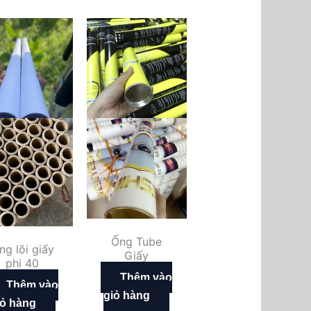
Ống Tube
ng lõi giấy
Giấy
phi 40
Thêm vào
Thêm vào
giỏ hàng
iỏ hàng