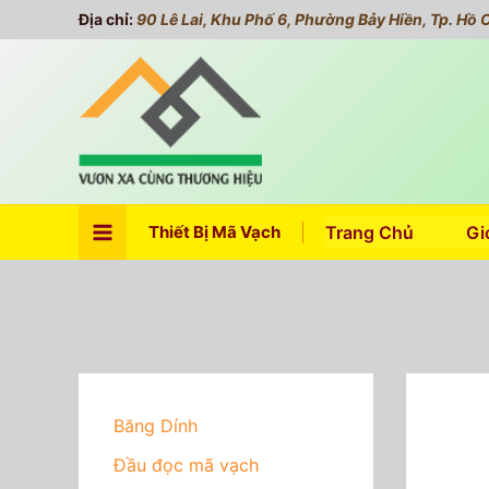
Nhảy
Địa chỉ:
90 Lê Lai, Khu Phố 6, Phường Bảy Hiền, Tp. Hồ 
tới
nội
dung
Thiết Bị Mã Vạch
Trang Chủ
Gi
Băng Dính
Đầu đọc mã vạch