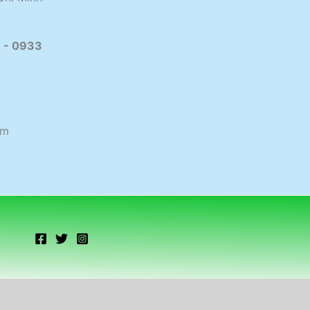
 - 0933
om