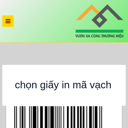
Nhảy
tới
nội
dung
chọn giấy in mã vạch
Giấy
In
Mã