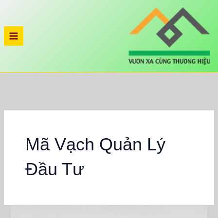
Nhảy
tới
nội
dung
Mã Vạch Quản Lý
Đầu Tư
Ứng