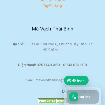
Trở thành đại lý
Tuyển dụng
Mã Vạch Thái Bình
Địa chỉ:
90 Lê Lai, Khu Phố 6, Phường Bảy Hiền, Tp.
Hồ Chí Minh
Điện thoại:
0707.149.369 - 0933 981 290​
Email:
mavachthaibinh@gmail.com
Hỗ trợ
Đối Tác Liên Kết
Hotline