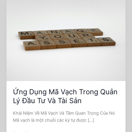
Dụng
Mã
Vạch
Trong
Quản
Lý
Đầu
Tư
Và
Tài
Sản
Ứng Dụng Mã Vạch Trong Quản
Lý Đầu Tư Và Tài Sản
Khái Niệm Về Mã Vạch Và Tầm Quan Trọng Của Nó
Mã vạch là một chuỗi các ký tự được […]