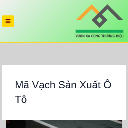
Nhảy
tới
nội
dung
Mã Vạch Sản Xuất Ô
Tô
Giải