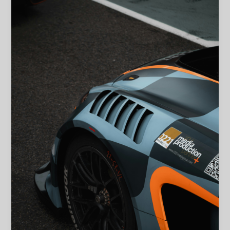
Pháp
Mã
Vạch
cho
Ngành
Sản
Xuất
Ô
Tô