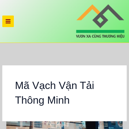
Nhảy
tới
nội
dung
Mã Vạch Vận Tải
Thông Minh
Giải