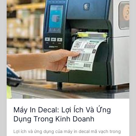
Lợi
Ích
Và
Ứng
Dụng
Trong
Kinh
Doanh
Máy In Decal: Lợi Ích Và Ứng
Dụng Trong Kinh Doanh
Lợi ích và ứng dụng của máy in decal mã vạch trong