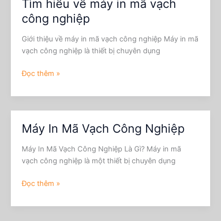
Tìm hiểu về máy in mã vạch
về
máy
công nghiệp
in
mã
Giới thiệu về máy in mã vạch công nghiệp Máy in mã
vạch
vạch công nghiệp là thiết bị chuyên dụng
công
nghiệp
Đọc thêm »
Máy In Mã Vạch Công Nghiệp
Máy
In
Máy In Mã Vạch Công Nghiệp Là Gì? Máy in mã
Mã
vạch công nghiệp là một thiết bị chuyên dụng
Vạch
Công
Đọc thêm »
Nghiệp