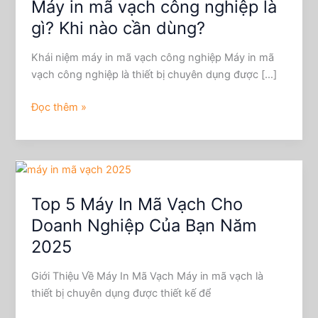
Máy in mã vạch công nghiệp là
Máy
in
gì? Khi nào cần dùng?
mã
vạch
Khái niệm máy in mã vạch công nghiệp Máy in mã
công
vạch công nghiệp là thiết bị chuyên dụng được […]
nghiệp
là
Đọc thêm »
gì?
Khi
nào
Top
cần
5
dùng?
Top 5 Máy In Mã Vạch Cho
Máy
In
Doanh Nghiệp Của Bạn Năm
Mã
2025
Vạch
Cho
Giới Thiệu Về Máy In Mã Vạch Máy in mã vạch là
Doanh
thiết bị chuyên dụng được thiết kế để
Nghiệp