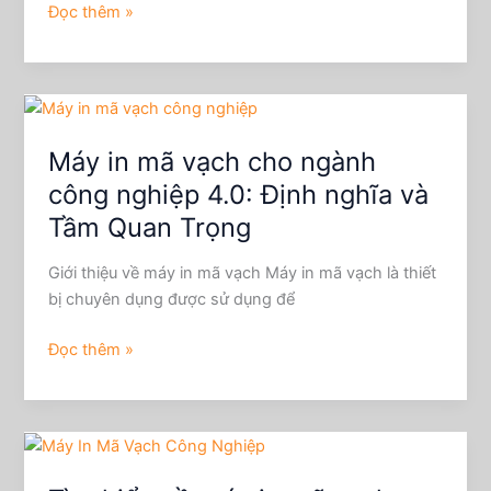
Của
Đọc thêm »
Bạn
Năm
2025
Máy
in
Máy in mã vạch cho ngành
mã
vạch
công nghiệp 4.0: Định nghĩa và
cho
Tầm Quan Trọng
ngành
công
Giới thiệu về máy in mã vạch Máy in mã vạch là thiết
nghiệp
bị chuyên dụng được sử dụng để
4.0:
Định
Đọc thêm »
nghĩa
và
Tầm
Tìm
Quan
hiểu
Trọng