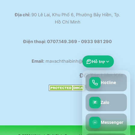
Địa chỉ:
90 Lê Lai, Khu Phố 6, Phường Bảy Hiền, Tp.
Hồ Chí Minh
Điện thoại:
0707.149.369 - 0933 981 290​
Email:
mavachthaibinh@gmail.com
Hỗ trợ
Đối Tác Liên Kết
Hotline
Zalo
Messenger