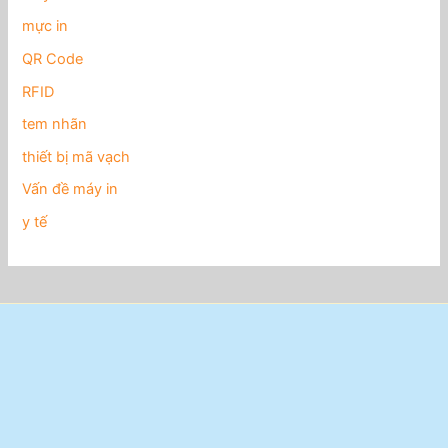
mực in
QR Code
RFID
tem nhãn
thiết bị mã vạch
Vấn đề máy in
y tế