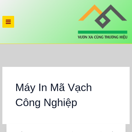
Nhảy
tới
nội
dung
Máy In Mã Vạch
Công Nghiệp