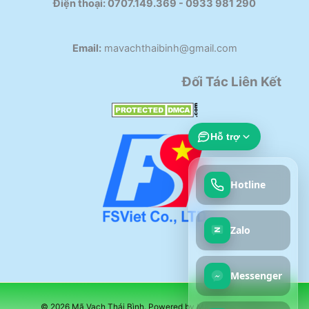
Điện thoại:
0707.149.369 - 0933 981 290​
Email:
mavachthaibinh@gmail.com
Đối Tác Liên Kết
Hỗ trợ
Hotline
Zalo
Messenger
© 2026 Mã Vạch Thái Bình. Powered by Mã Vạch Thái Bình