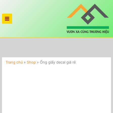
Nhảy
Ống
tới
giấy
nội
decal
dung
giá
rẻ
số
lượng
Trang chủ
»
Shop
»
Ống giấy decal giá rẻ