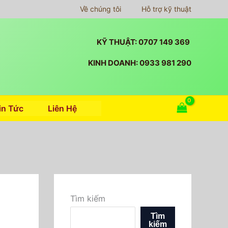
Về chúng tôi
Hỗ trợ kỹ thuật
KỸ THUẬT: 0707 149 369
KINH DOANH: 0933 981 290
in Tức
Liên Hệ
Tìm kiếm
Tìm
kiếm