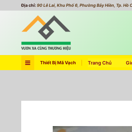
Nhảy
Địa chỉ:
90 Lê Lai, Khu Phố 6, Phường Bảy Hiền, Tp. Hồ 
tới
nội
dung
Thiết Bị Mã Vạch
Trang Chủ
Gi