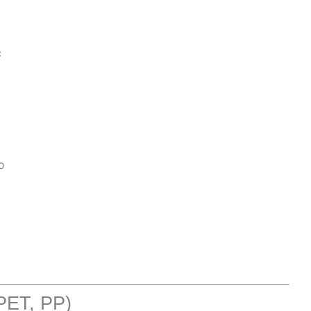
c
o
PET, PP)