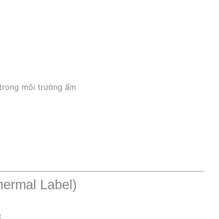
trong môi trường ẩm
hermal Label)
c