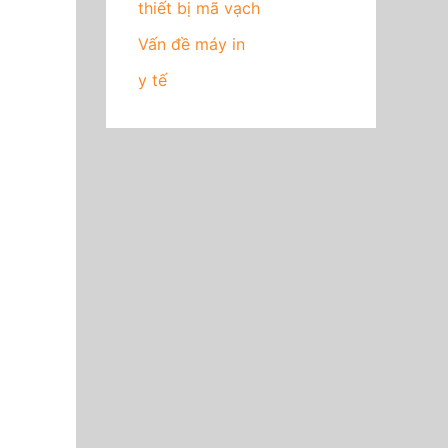
thiết bị mã vạch
Vấn đề máy in
y tế