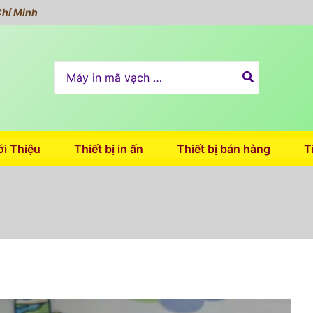
Chí Minh
Search
for:
ới Thiệu
Thiết bị in ấn
Thiết bị bán hàng
T