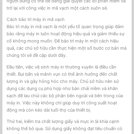
người dùng có thể dễ dàng giải quyết các lỗi phần mềm và
trở lại với công việc in mã vạch một cách suôn sẻ.
Cách bảo trì máy in mã vạch
Bảo trì máy in mã vạch là một yếu tố quan trọng giúp đảm
bảo rằng máy in luôn hoạt động hiệu quả và giảm thiểu sự
cố không mong muốn. Để bảo trì máy in một cách hiệu
quả, các chủ sở hữu cần thực hiện một số bước cơ bản mà
chúng tôi sẽ đề cập dưới đây.
Đầu tiên, việc vệ sinh máy in thường xuyên là điều cần
thiết. Bụi bẩn và mảnh vụn có thể ảnh hưởng đến chất
lượng in và gây hỏng hóc cho máy. Chủ sở hữu nên sử
dụng các dụng cụ phù hợp như bàn chải mềm và khăn
sạch để lau chùi các bộ phận bên ngoài và bên trong của
máy in. Việc này không chỉ giúp duy trì công suất hoạt
động mà còn kéo dài tuổi thọ của thiết bị.
Thứ hai, kiểm tra chất lượng giấy và mực in là khía cạnh
không thể bỏ qua. Sử dụng giấy không đạt tiêu chuẩn có