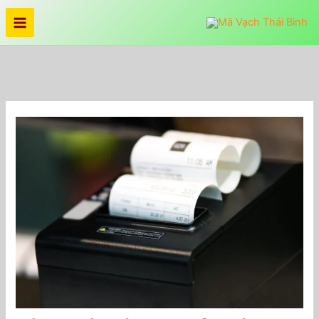
Nhảy
tới
nội
dung