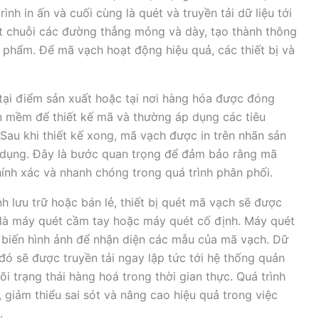
rình in ấn và cuối cùng là quét và truyền tải dữ liệu tới
t chuỗi các đường thẳng mỏng và dày, tạo thành thông
n phẩm. Để mã vạch hoạt động hiệu quả, các thiết bị và
a tại điểm sản xuất hoặc tại nơi hàng hóa được đóng
n mềm để thiết kế mã và thường áp dụng các tiêu
au khi thiết kế xong, mã vạch được in trên nhãn sản
 dụng. Đây là bước quan trọng để đảm bảo rằng mã
ính xác và nhanh chóng trong quá trình phân phối.
h lưu trữ hoặc bán lẻ, thiết bị quét mã vạch sẽ được
ể là máy quét cầm tay hoặc máy quét cố định. Máy quét
biến hình ảnh để nhận diện các mẫu của mã vạch. Dữ
 đó sẽ được truyền tải ngay lập tức tới hệ thống quản
i trạng thái hàng hoá trong thời gian thực. Quá trình
 giảm thiểu sai sót và nâng cao hiệu quả trong việc
.