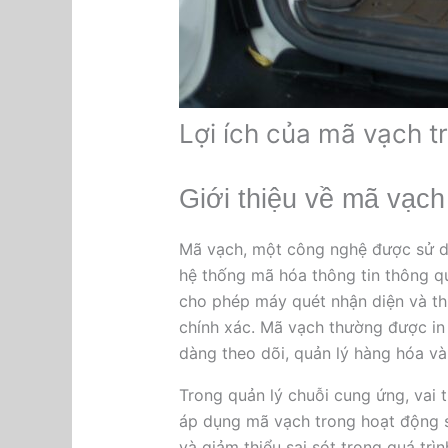
Lợi ích của mã vạch t
Giới thiệu về mã vạch
Mã vạch, một công nghệ được sử dụ
hệ thống mã hóa thông tin thông 
cho phép máy quét nhận diện và th
chính xác. Mã vạch thường được in
dàng theo dõi, quản lý hàng hóa và
Trong quản lý chuỗi cung ứng, vai 
áp dụng mã vạch trong hoạt động sả
và giảm thiểu sai sót trong quá trì