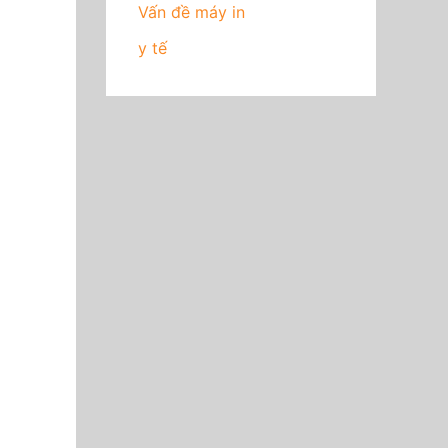
Vấn đề máy in
y tế