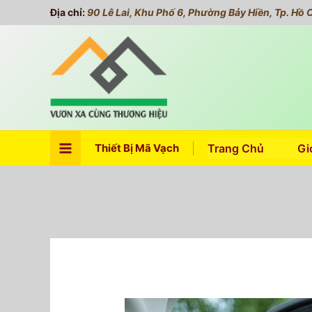
Nhảy
Địa chỉ:
90 Lê Lai, Khu Phố 6, Phường Bảy Hiền, Tp. Hồ 
tới
nội
dung
Thiết Bị Mã Vạch
Trang Chủ
Gi