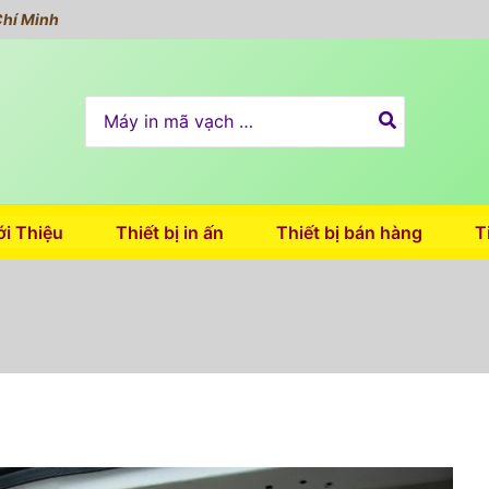
Chí Minh
Search
for:
ới Thiệu
Thiết bị in ấn
Thiết bị bán hàng
T