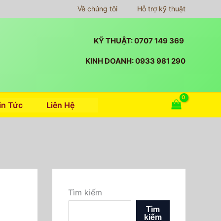
Về chúng tôi
Hỗ trợ kỹ thuật
KỸ THUẬT: 0707 149 369
KINH DOANH: 0933 981 290
in Tức
Liên Hệ
Tìm kiếm
Tìm
kiếm