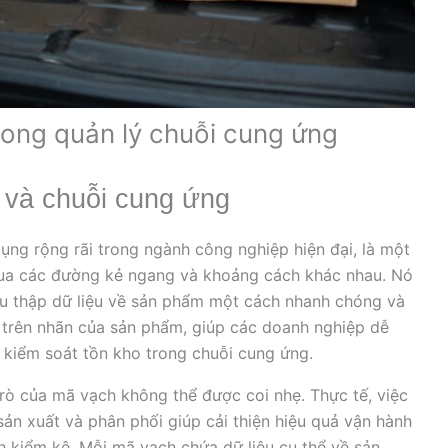
rong quản lý chuỗi cung ứng
 và chuỗi cung ứng
ng rộng rãi trong ngành công nghiệp hiện đại, là một
qua các đường kẻ ngang và khoảng cách khác nhau. Nó
u thập dữ liệu về sản phẩm một cách nhanh chóng và
 trên nhãn của sản phẩm, giúp các doanh nghiệp dễ
 kiểm soát tồn kho trong chuỗi cung ứng.
trò của mã vạch không thể được coi nhẹ. Thực tế, việc
n xuất và phân phối giúp cải thiện hiệu quả vận hành
nh kiểm kê. Mỗi mã vạch chứa dữ liệu cụ thể về sản