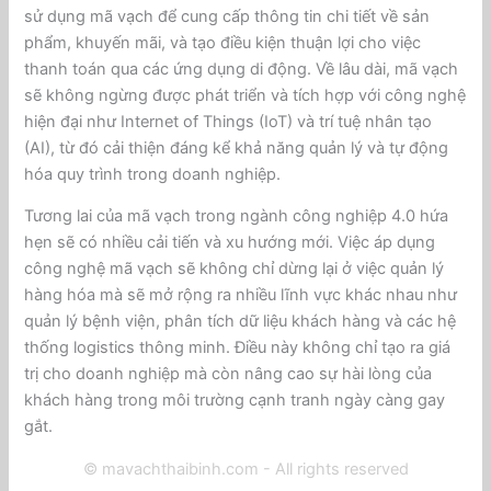
sử dụng mã vạch để cung cấp thông tin chi tiết về sản
phẩm, khuyến mãi, và tạo điều kiện thuận lợi cho việc
thanh toán qua các ứng dụng di động. Về lâu dài, mã vạch
sẽ không ngừng được phát triển và tích hợp với công nghệ
hiện đại như Internet of Things (IoT) và trí tuệ nhân tạo
(AI), từ đó cải thiện đáng kể khả năng quản lý và tự động
hóa quy trình trong doanh nghiệp.
Tương lai của mã vạch trong ngành công nghiệp 4.0 hứa
hẹn sẽ có nhiều cải tiến và xu hướng mới. Việc áp dụng
công nghệ mã vạch sẽ không chỉ dừng lại ở việc quản lý
hàng hóa mà sẽ mở rộng ra nhiều lĩnh vực khác nhau như
quản lý bệnh viện, phân tích dữ liệu khách hàng và các hệ
thống logistics thông minh. Điều này không chỉ tạo ra giá
trị cho doanh nghiệp mà còn nâng cao sự hài lòng của
khách hàng trong môi trường cạnh tranh ngày càng gay
gắt.
© mavachthaibinh.com - All rights reserved