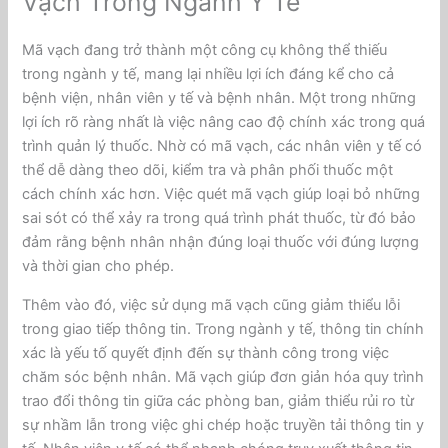
Vạch Trong Ngành Y Tế
Mã vạch đang trở thành một công cụ không thể thiếu
trong ngành y tế, mang lại nhiều lợi ích đáng kể cho cả
bệnh viện, nhân viên y tế và bệnh nhân. Một trong những
lợi ích rõ ràng nhất là việc nâng cao độ chính xác trong quá
trình quản lý thuốc. Nhờ có mã vạch, các nhân viên y tế có
thể dễ dàng theo dõi, kiểm tra và phân phối thuốc một
cách chính xác hơn. Việc quét mã vạch giúp loại bỏ những
sai sót có thể xảy ra trong quá trình phát thuốc, từ đó bảo
đảm rằng bệnh nhân nhận đúng loại thuốc với đúng lượng
và thời gian cho phép.
Thêm vào đó, việc sử dụng mã vạch cũng giảm thiểu lỗi
trong giao tiếp thông tin. Trong ngành y tế, thông tin chính
xác là yếu tố quyết định đến sự thành công trong việc
chăm sóc bệnh nhân. Mã vạch giúp đơn giản hóa quy trình
trao đổi thông tin giữa các phòng ban, giảm thiểu rủi ro từ
sự nhầm lẫn trong việc ghi chép hoặc truyền tải thông tin y