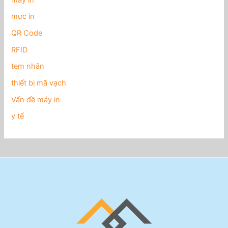
mực in
QR Code
RFID
tem nhãn
thiết bị mã vạch
Vấn đề máy in
y tế