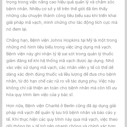
trọng trong việc nâng cao hiệu quả quản lý và chăm sóc
bệnh nhân. Nhiều cơ sở y tế trên thế giới đã tìm thấy
những câu chuyện thành công tiêu biểu sau khi triển khai
giải pháp mã vạch, minh chứng cho tác động tích cực mà
nó đem lại.
Chẳng hạn, Bệnh viện Johns Hopkins tại Mỹ là một trong
những mô hình tiêu biểu trong việc ứng dụng mã vạch.
Bệnh viện này ghi nhận tỷ lệ sai sót trong quản lý thuốc
giảm đáng kể khi hệ thống mã vạch được áp dụng. Nhờ
vào việc sử dụng mã vạch, các nhân viên y tế có thể dễ
dàng xác định đúng thuốc và liều lượng để đưa cho bệnh
nhân, từ đó hạn chế các rủi ro về tác dụng phụ. Việc này
không chỉ cải thiện an toàn cho bệnh nhân mà còn tối ưu
hóa quy trình làm việc của y bác sĩ.
Hơn nữa, Bệnh viện Charité ở Berlin cũng đã áp dụng giải
pháp mã vạch để quản lý lưu trữ bệnh nhân và báo cáo y
tế. Khi thực hiện các quy trình này qua mã vạch, việc theo
dõi thông tin y tế trở nên nhanh chóng và chính xác hơn.